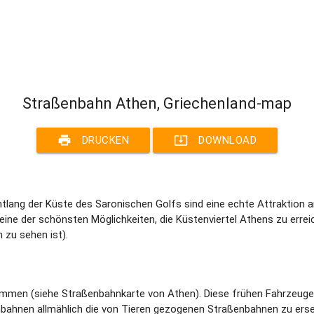
Straßenbahn Athen, Griechenland-map
print
system_update_alt
DRUCKEN
DOWNLOAD
tlang der Küste des Saronischen Golfs sind eine echte Attraktion 
 eine der schönsten Möglichkeiten, die Küstenviertel Athens zu erre
 zu sehen ist).
ommen (siehe Straßenbahnkarte von Athen). Diese frühen Fahrzeuge 
ahnen allmählich die von Tieren gezogenen Straßenbahnen zu erset