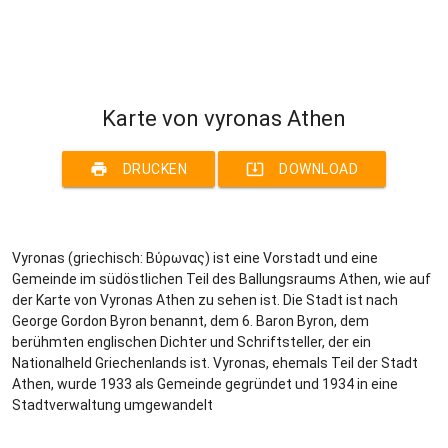
Karte von vyronas Athen
print
system_update_alt
DRUCKEN
DOWNLOAD
Vyronas (griechisch: Βύρωνας) ist eine Vorstadt und eine
Gemeinde im südöstlichen Teil des Ballungsraums Athen, wie auf
der Karte von Vyronas Athen zu sehen ist. Die Stadt ist nach
George Gordon Byron benannt, dem 6. Baron Byron, dem
berühmten englischen Dichter und Schriftsteller, der ein
Nationalheld Griechenlands ist. Vyronas, ehemals Teil der Stadt
Athen, wurde 1933 als Gemeinde gegründet und 1934 in eine
Stadtverwaltung umgewandelt