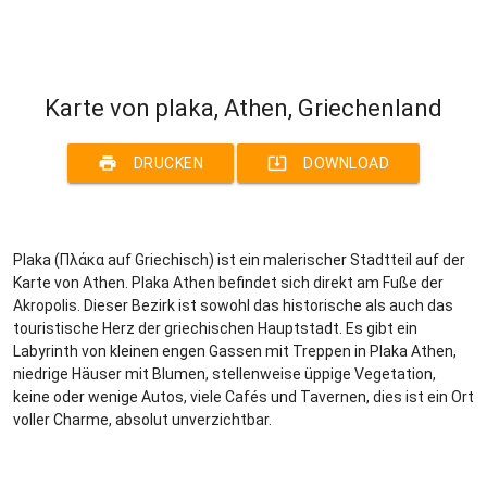
Karte von plaka, Athen, Griechenland
print
system_update_alt
DRUCKEN
DOWNLOAD
Plaka (Πλάκα auf Griechisch) ist ein malerischer Stadtteil auf der
Karte von Athen. Plaka Athen befindet sich direkt am Fuße der
Akropolis. Dieser Bezirk ist sowohl das historische als auch das
touristische Herz der griechischen Hauptstadt. Es gibt ein
Labyrinth von kleinen engen Gassen mit Treppen in Plaka Athen,
niedrige Häuser mit Blumen, stellenweise üppige Vegetation,
keine oder wenige Autos, viele Cafés und Tavernen, dies ist ein Ort
voller Charme, absolut unverzichtbar.