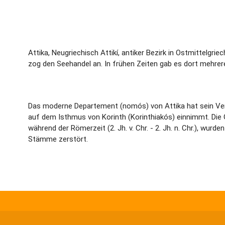
Attika, Neugriechisch Attikí, antiker Bezirk in Ostmittelgr
zog den Seehandel an. In frühen Zeiten gab es dort mehrer
Das moderne Departement (nomós) von Attika hat sein Verwa
auf dem Isthmus von Korinth (Korinthiakós) einnimmt. Die 
während der Römerzeit (2. Jh. v. Chr. - 2. Jh. n. Chr.), wurd
Stämme zerstört.