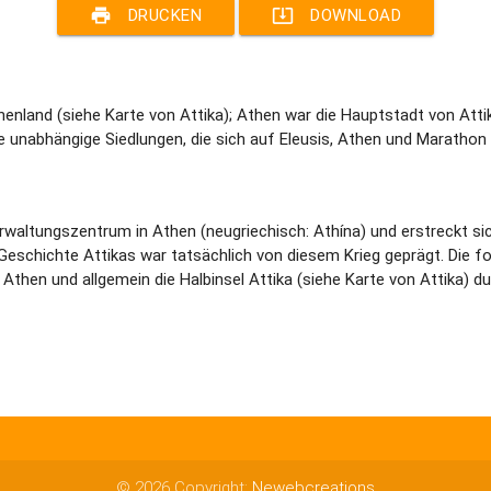
print
system_update_alt
DRUCKEN
DOWNLOAD
iechenland (siehe Karte von Attika); Athen war die Hauptstadt von Att
e unabhängige Siedlungen, die sich auf Eleusis, Athen und Marathon
ltungszentrum in Athen (neugriechisch: Athína) und erstreckt sich
Geschichte Attikas war tatsächlich von diesem Krieg geprägt. Die f
en Athen und allgemein die Halbinsel Attika (siehe Karte von Attika) d
© 2026 Copyright:
Newebcreations