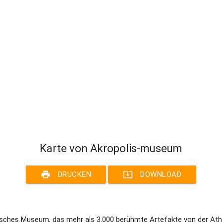
Karte von Akropolis-museum
print
system_update_alt
DRUCKEN
DOWNLOAD
isches Museum, das mehr als 3.000 berühmte Artefakte von der Ath