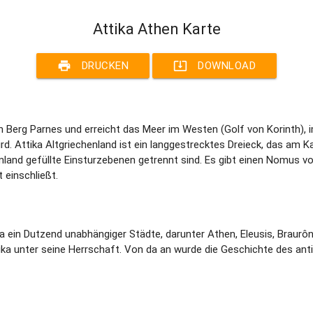
Attika Athen Karte
print
system_update_alt
DRUCKEN
DOWNLOAD
n Berg Parnes und erreicht das Meer im Westen (Golf von Korinth),
ird. Attika Altgriechenland ist ein langgestrecktes Dreieck, das am K
mland gefüllte Einsturzebenen getrennt sind. Es gibt einen Nomus v
 einschließt.
a ein Dutzend unabhängiger Städte, darunter Athen, Eleusis, Braurôn
ika unter seine Herrschaft. Von da an wurde die Geschichte des ant