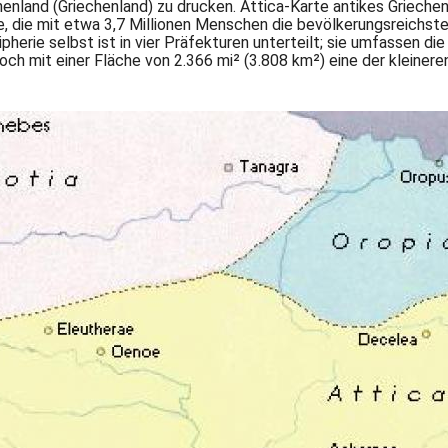
henland (Griechenland) zu drucken. Attica-Karte antikes Grieche
rie, die mit etwa 3,7 Millionen Menschen die bevölkerungsreichst
ipherie selbst ist in vier Präfekturen unterteilt; sie umfassen di
doch mit einer Fläche von 2.366 mi² (3.808 km²) eine der kleinere